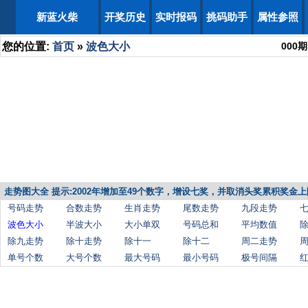
新蓝火柴
开奖历史
实时报码
挑码助手
属性参照
您的位置:
首页
»
波色大小
000
期
走势图大全 提示:2002年增加至49个数字，增设七奖，并取消头奖累积奖金上
号码走势
合数走势
生肖走势
尾数走势
九段走势
波色大小
半波大小
大小单双
号码总和
平均数值
除九走势
除十走势
除十一
除十二
周二走势
单号个数
大号个数
最大号码
最小号码
极号间隔