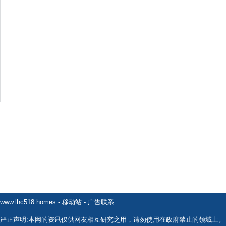
www.lhc518.homes
-
移动站
-
广告联系
严正声明:本网的资讯仅供网友相互研究之用，请勿使用在政府禁止的领域上。