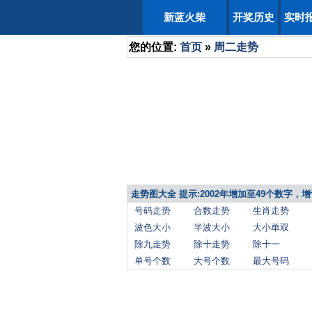
新蓝火柴
开奖历史
实时
您的位置:
首页
»
周二走势
走势图大全 提示:2002年增加至49个数字
号码走势
合数走势
生肖走势
波色大小
半波大小
大小单双
除九走势
除十走势
除十一
单号个数
大号个数
最大号码