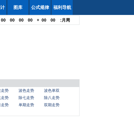
统计
图库
公式规律
福利导航
00
00
00
00
+
00
00
:
月
周
数走势
波色走势
波色单双
六走势
除七走势
除八走势
日走势
单期走势
双期走势