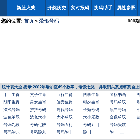
新蓝火柴
开奖历史
实时报码
挑码助手
属性参照
您的位置:
首页
»
爱恨号码
000
期
统计表大全 提示:2002年增加至49个数字，增设七奖，并取消头奖累积奖金上
十二生肖
六子生肖
五行生肖
四季生肖
琴棋书画
阴阳生肖
男女生肖
偏旁生肖
朝夕生肖
号码单双
深浅号码
拼搏号码
高低号码
长短号码
黑白号码
波色单双
波色大小
大小单双
大小尾数
合数单双
号码九段
号码七段
号码五行
号码五门
号码头数
号码除八
号码除九
号码除十
除 十 一
除 十 二