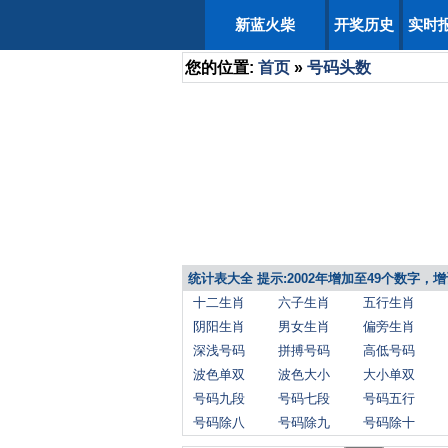
新蓝火柴
开奖历史
实时
您的位置:
首页
»
号码头数
统计表大全 提示:2002年增加至49个数字
十二生肖
六子生肖
五行生肖
阴阳生肖
男女生肖
偏旁生肖
深浅号码
拼搏号码
高低号码
波色单双
波色大小
大小单双
号码九段
号码七段
号码五行
号码除八
号码除九
号码除十