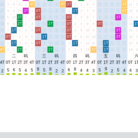
4T
4T
0T
4T
16
3
8
13
1
3
6
1
4
2
1
6
5
4
2
6
7
11
2
3T
0T
1T
4T
17
4
9
14
1
7
2
5
1
1
2
7
6
5
3
7
8
12
3
2T
0T
0T
3T
18
5
10
1
2
8
3
6
2
1
3
8
7
6
4
8
1
13
4
2T
2T
0T
0T
1
19
6
11
2
3
1
9
7
3
2
4
9
8
5
9
1
2
14
1T
0T
0T
3T
20
7
1
3
4
10
1
8
4
3
5
10
9
1
6
10
3
15
1
0T
1T
0T
3T
21
1
2
4
5
1
2
9
5
4
6
11
10
2
7
11
4
16
2
1T
0T
1T
1T
22
1
3
5
6
1
3
10
6
1
7
12
11
3
12
1
5
17
3
4T
2T
2T
4T
1T
2
1
6
7
1
2
11
7
2
1
8
13
4
13
2
6
18
4
二
码
三
码
四
码
五
码
4T
0T
1T
2T
3T
4T
0T
1T
2T
3T
4T
0T
1T
2T
3T
4T
0T
1T
2T
3T
4T
0T
1
9
8
8
8
6
6
5
5
5
5
5
5
4
4
4
4
4
3
3
2
2
2
2