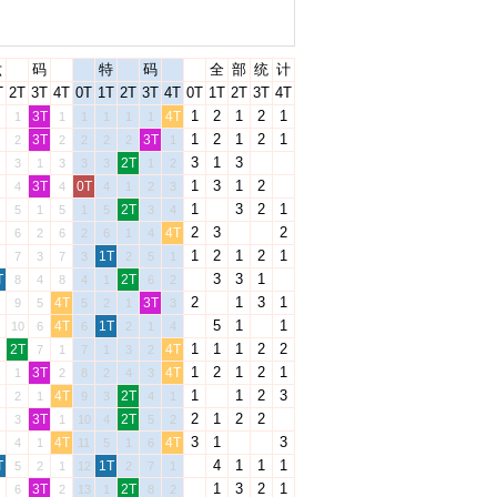
六
码
特
码
全
部
统
计
T
2T
3T
4T
0T
1T
2T
3T
4T
0T
1T
2T
3T
4T
1
2
1
2
1
3T
4T
1
1
1
1
1
1
1
2
1
2
1
3T
3T
2
2
2
2
2
1
3
1
3
2T
3
1
3
3
3
1
2
1
3
1
2
3T
0T
4
4
4
1
2
3
1
3
2
1
2T
5
1
5
1
5
3
4
2
3
2
4T
6
2
6
2
6
1
4
1
2
1
2
1
1T
7
3
7
3
2
5
1
3
3
1
T
2T
8
4
8
4
1
6
2
2
1
3
1
4T
3T
9
5
5
2
1
3
5
1
1
4T
1T
10
6
6
2
1
4
1
1
1
2
2
2T
4T
7
1
7
1
3
2
1
2
1
2
1
3T
4T
1
2
8
2
4
3
1
1
2
3
4T
2T
2
1
9
3
4
1
2
1
2
2
3T
2T
3
1
10
4
5
2
3
1
3
4T
4T
4
1
11
5
1
6
4
1
1
1
T
1T
5
2
1
12
2
7
1
1
3
2
1
3T
2T
6
2
13
1
8
2