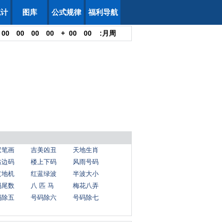
统计
图库
公式规律
福利导航
00
00
00
00
+
00
00
:
月
周
双笔画
吉美凶丑
天地生肖
右边码
楼上下码
风雨号码
玄地机
红蓝绿波
半波大小
码尾数
八 匹 马
梅花八弄
码除五
号码除六
号码除七