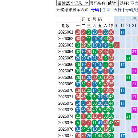
号码头数
统计
选择:
不
开奖结果显示方式:
号码
|
生肖
|
五行
|
号码头
开
奖
号
码
一
码
期数
一
二
三
四
五
六
特
0T
1T
2T
3T
2026061
19
34
5
20
12
36
46
1T
1
1
1
2026062
40
8
11
26
14
33
30
2
1
2
2
2026063
6
29
28
10
3
9
27
0T
2
3
3
2026064
32
10
29
17
12
35
1
3T
1
3
4
2026065
26
20
47
31
34
6
24
2T
2
4
1
2026066
16
10
7
41
15
5
46
1T
3
1
2
2026067
39
41
15
34
25
2
10
3T
4
1
2
2026068
28
12
20
30
16
19
29
2T
5
2
1
2026069
37
32
7
26
5
40
35
3T
6
3
1
2026070
18
12
22
14
17
40
13
1T
7
2
1
2026071
34
46
17
5
31
26
43
3T
8
1
3
2026072
14
3
19
38
20
31
44
1T
9
4
1
2026073
37
48
34
49
5
43
27
3T
10
1
5
2026074
21
7
38
18
1
33
28
2T
11
2
1
2026075
5
2
7
11
41
46
43
0T
3
1
2
2026076
31
44
27
10
16
19
17
3T
1
4
2
2026077
18
30
26
21
44
32
27
1T
2
3
1