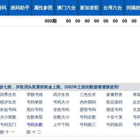
报码
挑码助手
属性参照
澳门六合
新加坡彩
台湾六合
间隔
000
期
00
00
00
00
00
00
00
00
，增设七奖，并取消头奖累积奖金上限。2002年之前的数据请谨慎使用!
四季生肖
琴棋书画
四方生肖
三色生肖
家禽野兽
单
朝夕生肖
号码单双
号码大小
内外围码
前后落码
左
长短号码
黑白号码
冷热号码
爱恨号码
顺逆号码
天
大小尾数
合数单双
合数大小
号码合数
十全十美
号
号码五门
号码头数
上中下码
号码除三
号码除四
号
除 十 一
除 十 二