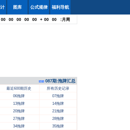
统计
图库
公式规律
福利导航
00
00
00
00
00
+
00
00
:
月
周
087期:拖牌汇总
最近600期历史
所有历史记录
06拖牌
07拖牌
13拖牌
14拖牌
20拖牌
21拖牌
27拖牌
28拖牌
34拖牌
35拖牌