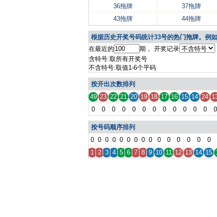
36拖牌
37拖牌
43拖牌
44拖牌
根据历史开奖号码统计33号的热门拖牌。例
在最近的
期， 开奖记录
含特号:取所有开奖号
不含特号:取值1-6个平码
按开出次数排列
49
23
22
21
20
19
18
17
16
15
14
24
1
0
0
0
0
0
0
0
0
0
0
0
0
0
按号码顺序排列
0
0
0
0
0
0
0
0
0
0
0
0
0
0
0
1
2
3
4
5
6
7
8
9
10
11
12
13
14
15