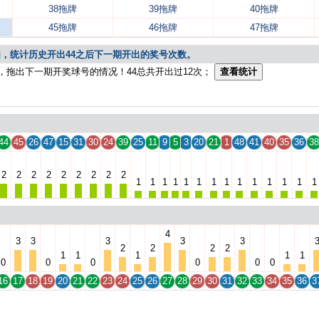
38拖牌
39拖牌
40拖牌
45拖牌
46拖牌
47拖牌
如，统计历史开出44之后下一期开出的奖号次数。
，拖出下一期开奖球号的情况！44总共开出过12次；
查看统计
44
45
26
47
15
31
30
24
39
25
11
9
5
3
20
21
1
48
41
40
35
36
38
2
2
2
2
2
2
2
2
2
1
1
1
1
1
1
1
1
1
1
1
1
1
1
4
3
3
3
3
3
2
2
2
2
1
1
1
1
1
0
0
0
0
0
0
16
17
18
19
20
21
22
23
24
25
26
27
28
29
30
31
32
33
34
35
36
3