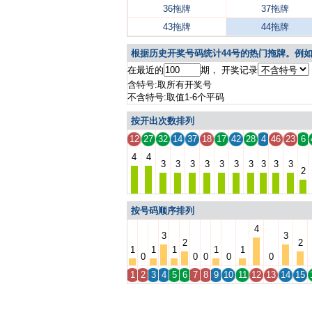
36拖牌
37拖牌
43拖牌
44拖牌
根据历史开奖号码统计44号的热门拖牌。例
在最近的
期， 开奖记录
含特号:取所有开奖号
不含特号:取值1-6个平码
按开出次数排列
12
27
32
14
37
18
17
42
28
4
46
23
6
4
4
3
3
3
3
3
3
3
3
3
3
2
按号码顺序排列
4
3
3
2
2
1
1
1
1
1
0
0
0
0
0
1
2
3
4
5
6
7
8
9
10
11
12
13
14
15