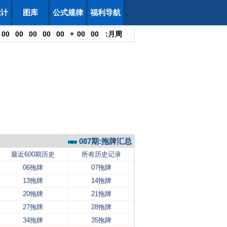
统计
图库
公式规律
福利导航
00
00
00
00
00
+
00
00
:
月
周
087期:拖牌汇总
最近600期历史
所有历史记录
06拖牌
07拖牌
13拖牌
14拖牌
20拖牌
21拖牌
27拖牌
28拖牌
34拖牌
35拖牌