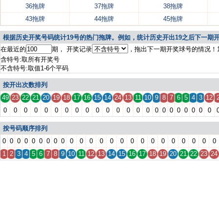
36拖牌
37拖牌
38拖牌
43拖牌
44拖牌
45拖牌
根据历史开奖号码统计19号的热门拖牌。例如，统计历史开出19之后下一期
在最近的
期， 开奖记录
，拖出下一期开奖球号的情况！
含特号:取所有开奖号
不含特号:取值1-6个平码
按开出次数排列
49
23
22
21
20
19
18
17
16
15
14
24
13
11
10
9
8
7
6
5
4
3
12
0
0
0
0
0
0
0
0
0
0
0
0
0
0
0
0
0
0
0
0
0
0
0
按号码顺序排列
0
0
0
0
0
0
0
0
0
0
0
0
0
0
0
0
0
0
0
0
0
0
0
0
1
2
3
4
5
6
7
8
9
10
11
12
13
14
15
16
17
18
19
20
21
22
23
24