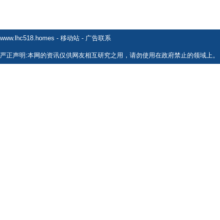
www.lhc518.homes
-
移动站
-
广告联系
严正声明:本网的资讯仅供网友相互研究之用，请勿使用在政府禁止的领域上。