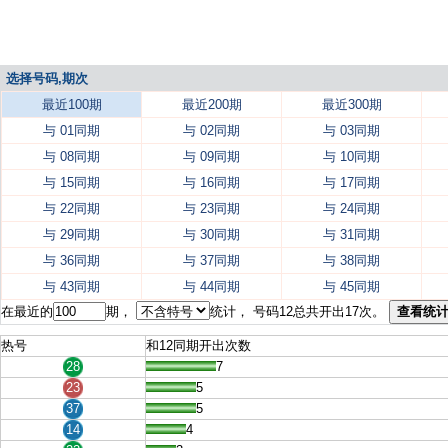
选择号码,期次
最近100期
最近200期
最近300期
与 01同期
与 02同期
与 03同期
与 08同期
与 09同期
与 10同期
与 15同期
与 16同期
与 17同期
与 22同期
与 23同期
与 24同期
与 29同期
与 30同期
与 31同期
与 36同期
与 37同期
与 38同期
与 43同期
与 44同期
与 45同期
在最近的
期，
统计， 号码12总共开出17次。
查看统
热号
和12同期开出次数
28
7
23
5
37
5
14
4