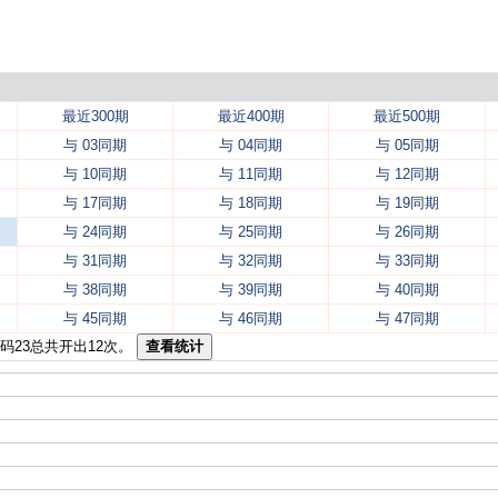
最近300期
最近400期
最近500期
与 03同期
与 04同期
与 05同期
与 10同期
与 11同期
与 12同期
与 17同期
与 18同期
与 19同期
与 24同期
与 25同期
与 26同期
与 31同期
与 32同期
与 33同期
与 38同期
与 39同期
与 40同期
与 45同期
与 46同期
与 47同期
码23总共开出12次。
查看统计