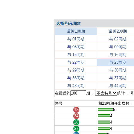
选择号码,期次
最近100期
最近200期
与 01同期
与 02同期
与 08同期
与 09同期
与 15同期
与 16同期
与 22同期
与 23同期
与 29同期
与 30同期
与 36同期
与 37同期
与 43同期
与 44同期
在最近的
期，
统计， 号
热号
和23同期开出次数
12
5
34
4
28
4
27
4