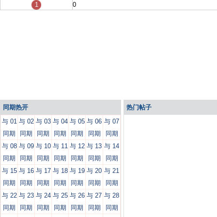
1
0
同期热开
热门帖子
与 01
与 02
与 03
与 04
与 05
与 06
与 07
同期
同期
同期
同期
同期
同期
同期
与 08
与 09
与 10
与 11
与 12
与 13
与 14
同期
同期
同期
同期
同期
同期
同期
与 15
与 16
与 17
与 18
与 19
与 20
与 21
同期
同期
同期
同期
同期
同期
同期
与 22
与 23
与 24
与 25
与 26
与 27
与 28
同期
同期
同期
同期
同期
同期
同期