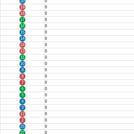
20
0
19
0
18
0
17
0
16
0
15
0
14
0
24
0
13
0
11
0
10
0
9
0
8
0
7
0
6
0
5
0
4
0
3
0
12
0
2
0
25
0
27
0