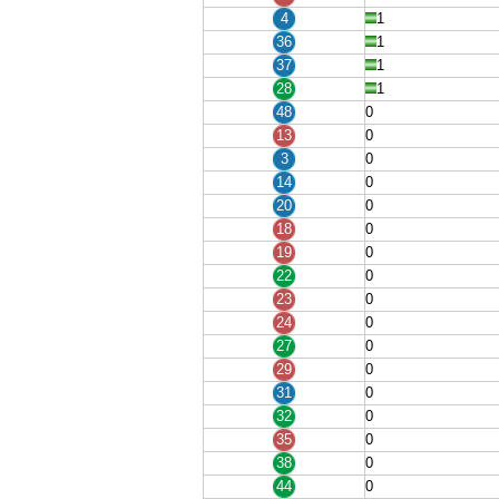
4
1
36
1
37
1
28
1
48
0
13
0
3
0
14
0
20
0
18
0
19
0
22
0
23
0
24
0
27
0
29
0
31
0
32
0
35
0
38
0
44
0