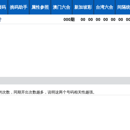
报码
挑码助手
属性参照
澳门六合
新加坡彩
台湾六合
间隔
计
000
期
00
00
00
00
00
00
0
的次数，同期开出次数越多，说明这两个号码相关性越强。