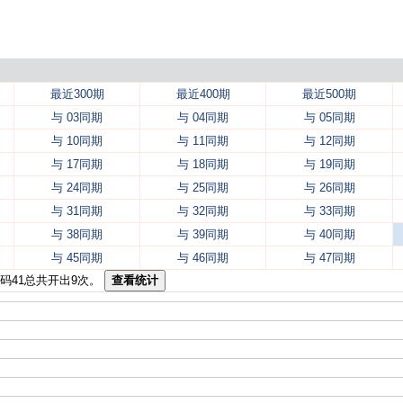
最近300期
最近400期
最近500期
与 03同期
与 04同期
与 05同期
与 10同期
与 11同期
与 12同期
与 17同期
与 18同期
与 19同期
与 24同期
与 25同期
与 26同期
与 31同期
与 32同期
与 33同期
与 38同期
与 39同期
与 40同期
与 45同期
与 46同期
与 47同期
号码41总共开出9次。
查看统计